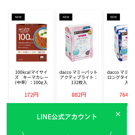
NEW
NEW
NEW
100kcalマイサイ
dacco マミーパット 
dacco マミー
ズ　キーマカレー
アクティブライト：
ロングタイム：
(中辛）：100g入
132枚入
入
172円
882円
764円
販売価格(税込)
販売価格(税込)
販売価格(税込