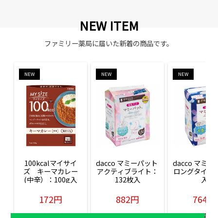
NEW ITEM
ファミリー薬局に届いた新着の商品です。
NEW
NEW
NEW
100kcalマイサイ
dacco マミーパット 
dacco マミー
ズ　キーマカレー
アクティブライト：
ロングタイム：
(中辛）：100g入
132枚入
入
172円
882円
764円
販売価格(税込)
販売価格(税込)
販売価格(税込