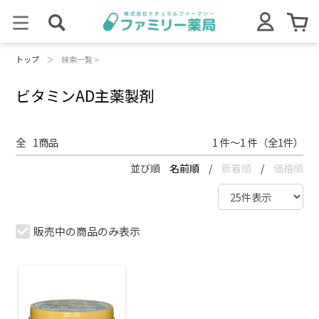
トップ
＞
検索一覧 >
ビタミンAD主薬製剤
全
1
商品
1 件～1 件（全1件）
並び順
名前順
/
新着順
/
価格順
販売中の商品のみ表示