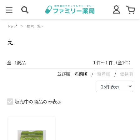
トップ
＞
検索一覧 >
え
全
1
商品
1 件～1 件（全1件）
並び順
名前順
/
新着順
/
価格順
販売中の商品のみ表示