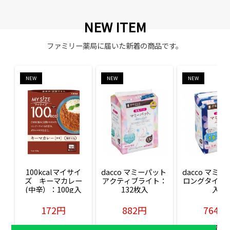
NEW ITEM
ファミリー薬局に届いた新着の商品です。
NEW
NEW
NEW
100kcalマイサイ
dacco マミーパット 
dacco マミー
ズ　キーマカレー
アクティブライト：
ロングタイム：
(中辛）：100g入
132枚入
入
172円
882円
764円
販売価格(税込)
販売価格(税込)
販売価格(税込