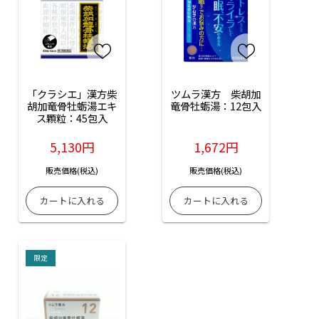
「クラシエ」漢方柴
ツムラ漢方　柴胡加
胡加竜骨牡蛎湯エキ
竜骨牡蛎湯：12包入
ス顆粒：45包入
5,130円
1,672円
販売価格(税込)
販売価格(税込)
限定