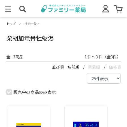
トップ
＞
検索一覧 >
柴胡加竜骨牡蛎湯
全
3
商品
1 件～3 件（全3件）
並び順
名前順
/
新着順
/
価格順
販売中の商品のみ表示