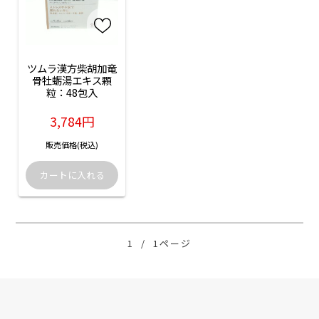
ツムラ漢方柴胡加竜
骨牡蛎湯エキス顆
粒：48包入
3,784円
販売価格(税込)
1
/
1ページ