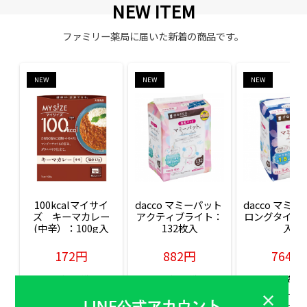
NEW ITEM
ファミリー薬局に届いた新着の商品です。
NEW
NEW
NEW
100kcalマイサイ
dacco マミーパット 
dacco マミー
ズ　キーマカレー
アクティブライト：
ロングタイム：
(中辛）：100g入
132枚入
入
172円
882円
764円
販売価格(税込)
販売価格(税込)
販売価格(税込