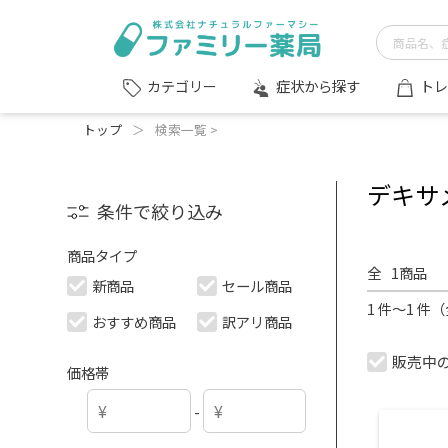
症状から探す
トレ
カテゴリー
トップ
＞
検索一覧 >
デキサ
条件で絞り込み
商品タイプ
全
1
商品
新商品
セール商品
1 件～1 件
おすすめ商品
訳アリ商品
販売中
価格帯
-