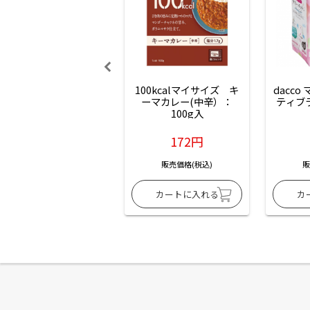
100kcalマイサイズ　キ
dacco
ーマカレー(中辛）：
ティブ
100g入
172円
販売価格(税込)
販