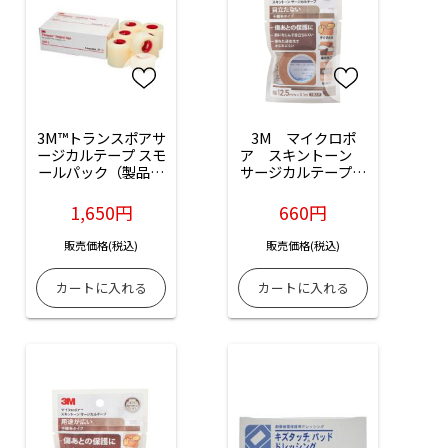
3M™トランスポアサ
3M　マイクロポ
ージカルテープ スモ
ア　スキントーン　
ールパック（製品番
サージカルテープ　
号：1527SP-1）：6
不織布（ベージュ）
巻入
1533EP-0　幅
1,650円
660円
12.5mm×9.1m：1
巻入（医療用テー
販売価格(税込)
販売価格(税込)
プ）