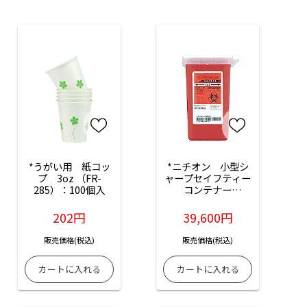
*うがい用　紙コッ
*ニチオン　小型シ
プ　3oz （FR-
ャープセイフティー
285）：100個入
コンテナー
（1.0L）：100個入
（品番：8900SA）
202円
39,600円
販売価格(税込)
販売価格(税込)