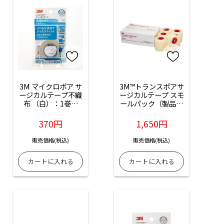
3M マイクロポア サ
3M™トランスポアサ
ージカルテープ不織
ージカルテープ スモ
布 （白）：1巻入
ールパック（製品番
（１２．５ｍｍ×
号：1527SP-0）：
９．１ｍ）
12巻入
370円
1,650円
販売価格(税込)
販売価格(税込)