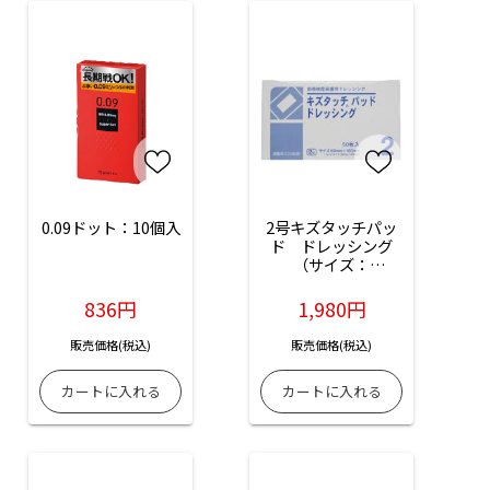
0.09ドット：10個入
2号キズタッチパッ
ド　ドレッシング
（サイズ：
60mm×100mm）
：50枚入
836円
1,980円
販売価格(税込)
販売価格(税込)