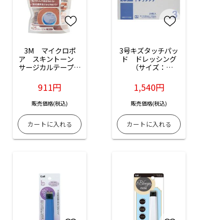
3M　マイクロポ
3号キズタッチパッ
ア　スキントーン　
ド　ドレッシング
サージカルテープ　
（サイズ：
不織布（ベージュ）
80mm×130mm）
1533EP-1　幅
：20枚入
911円
1,540円
25mm×9.1m：1巻
入（医療用テープ）
販売価格(税込)
販売価格(税込)