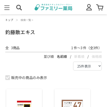
トップ
＞
検索一覧 >
釣藤散エキス
全
3
商品
1 件～3 件（全3件）
並び順
名前順
/
新着順
/
価格順
販売中の商品のみ表示