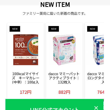
NEW ITEM
ファミリー薬局に届いた新着の商品です。
NEW
NEW
NEW
100kcalマイサイ
dacco マミーパット 
dacco マミー
ズ　キーマカレー
アクティブライト：
ロングタイム：
(中辛）：100g入
132枚入
入
172円
882円
764円
販売価格(税込)
販売価格(税込)
販売価格(税込