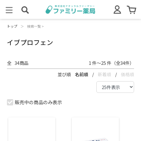
トップ
＞
検索一覧 >
イブプロフェン
全
34
商品
1 件～25 件（全34件）
並び順
名前順
/
新着順
/
価格順
販売中の商品のみ表示