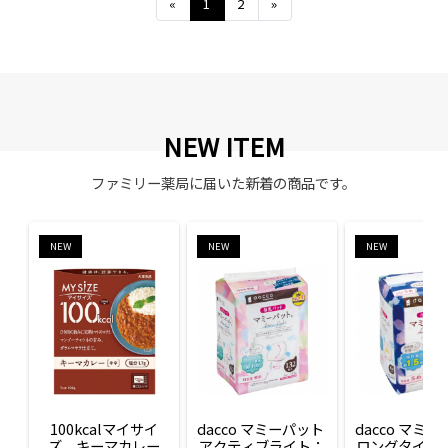
Previous
Next
«
1
2
»
NEW ITEM
ファミリー薬局に届いた新着の商品です。
NEW
NEW
NEW
100kcalマイサイ
dacco マミーパット 
dacco マミー
ズ　キーマカレー
アクティブライト：
ロングタイム：