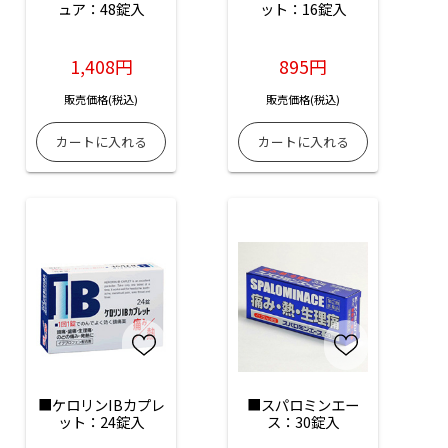
ュア：48錠入
ット：16錠入
1,408円
895円
販売価格(税込)
販売価格(税込)
■ケロリンIBカプレ
■スパロミンエー
ット：24錠入
ス：30錠入