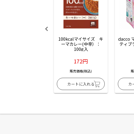
100kcalマイサイズ　キ
dacco
ーマカレー(中辛）：
ティブ
100g入
172円
販売価格(税込)
販