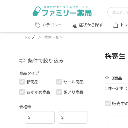
症状から探す
トレ
カテゴリー
トップ
＞
検索一覧 >
梅寄生
条件で絞り込み
商品タイプ
全
3
商品
新商品
セール商品
1 件～3 件
おすすめ商品
訳アリ商品
販売中
価格帯
-