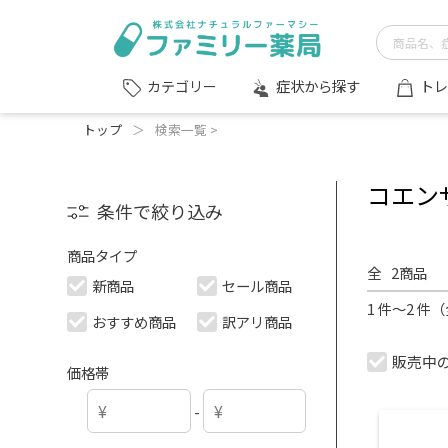
症状から探す
トレ
カテゴリー
トップ
＞
検索一覧 >
コエン
条件で絞り込み
商品タイプ
全
2
商品
新商品
セール商品
1 件～2 件
おすすめ商品
訳アリ商品
販売中
価格帯
-