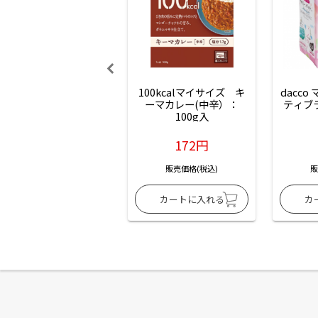
100kcalマイサイズ　キ
dacco
ーマカレー(中辛）：
ティブ
100g入
172円
販売価格(税込)
販