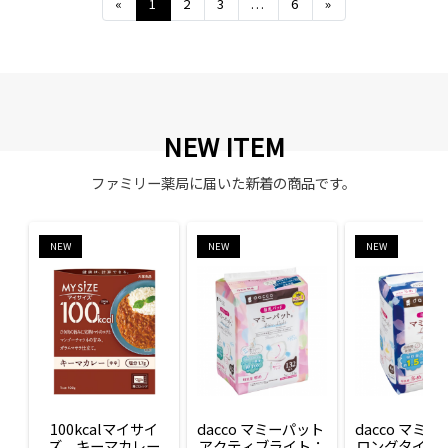
Previous
Next
«
1
2
3
...
6
»
NEW ITEM
ファミリー薬局に届いた新着の商品です。
NEW
NEW
NEW
100kcalマイサイ
dacco マミーパット 
dacco マミー
ズ　キーマカレー
アクティブライト：
ロングタイム：