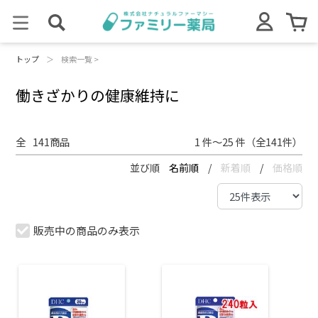
トップ
＞
検索一覧 >
働きざかりの健康維持に
全
141
商品
1 件～25 件（全141件）
並び順
名前順
/
新着順
/
価格順
販売中の商品のみ表示