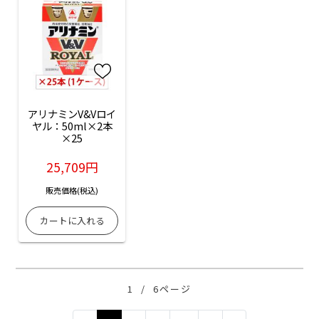
アリナミンV&Vロイ
ヤル：50ml×2本
×25
25,709円
販売価格(税込)
1
/
6ページ