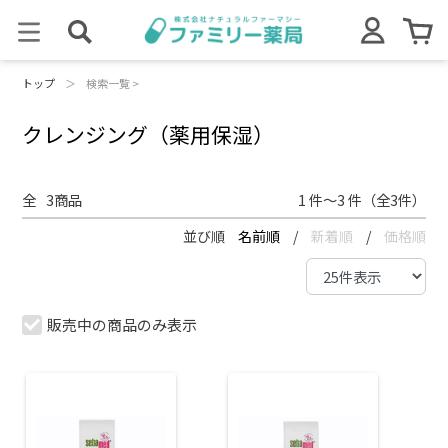
トップ
＞
検索一覧 >
クレンジング（薬用保湿）
全
3
商品
1 件～3 件（全3件）
並び順
名前順
/
新着順
/
価格順
販売中の商品のみ表示