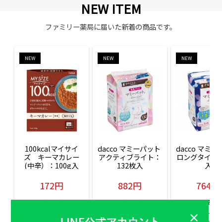
NEW ITEM
ファミリー薬局に届いた新着の商品です。
NEW
NEW
NEW
100kcalマイサイ
dacco マミーパット 
dacco マミー
ズ　キーマカレー
アクティブライト：
ロングタイム：
(中辛）：100g入
132枚入
入
172円
882円
764円
販売価格(税込)
販売価格(税込)
販売価格(税込