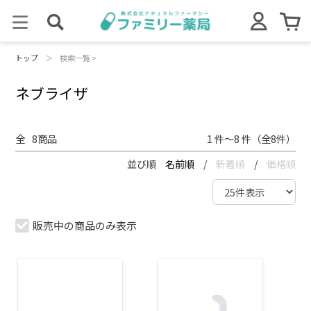
トップ
＞
検索一覧 >
ネブライザ
全
8
商品
1 件～8 件（全8件）
並び順
名前順
/
新着順
/
価格順
販売中の商品のみ表示