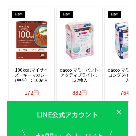
NEW
NEW
NEW
100kcalマイサイ
dacco マミーパット 
dacco マミー
ズ　キーマカレー
アクティブライト：
ロングタイム：
(中辛）：100g入
132枚入
入
172円
882円
764円
販売価格(税込)
販売価格(税込)
販売価格(税込