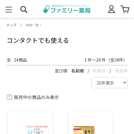
トップ
＞
検索一覧 >
コンタクトでも使える
全
24
商品
1 件～24 件（全24件）
並び順
名前順
/
新着順
/
価格順
販売中の商品のみ表示