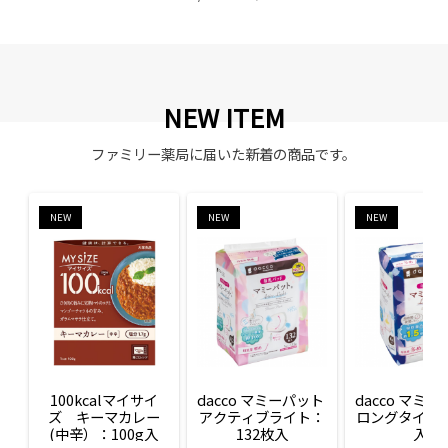
NEW ITEM
ファミリー薬局に届いた新着の商品です。
NEW
NEW
NEW
100kcalマイサイ
dacco マミーパット 
dacco マミー
ズ　キーマカレー
アクティブライト：
ロングタイム：
(中辛）：100g入
132枚入
入