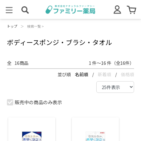
トップ
＞
検索一覧 >
ボディースポンジ・ブラシ・タオル
全
16
商品
1 件～16 件（全16件）
並び順
名前順
/
新着順
/
価格順
販売中の商品のみ表示