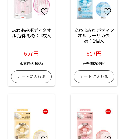
あわあみボディタオ
あわまみれ ボディタ
ル 泡綿 もも：1枚入
オル ラーザ かた
め：1個入
657円
657円
販売価格(税込)
販売価格(税込)