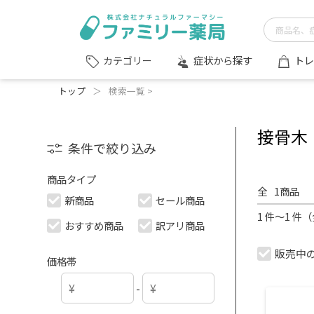
症状から探す
トレ
カテゴリー
トップ
＞
検索一覧 >
接骨木
条件で絞り込み
商品タイプ
全
1
商品
新商品
セール商品
1 件～1 件
おすすめ商品
訳アリ商品
販売中
価格帯
-