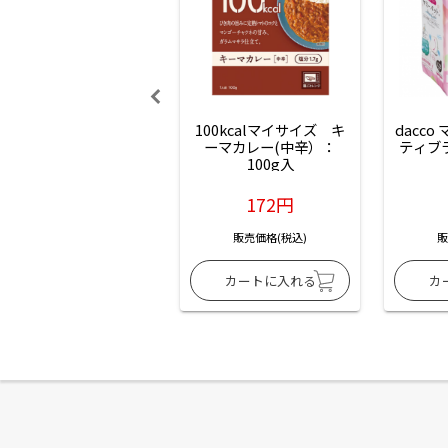
100kcalマイサイズ　キ
dacco
ーマカレー(中辛）：
ティブ
100g入
172円
販売価格(税込)
販