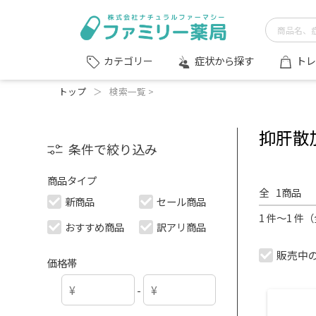
症状から探す
トレ
カテゴリー
トップ
＞
検索一覧 >
抑肝散
条件で絞り込み
商品タイプ
全
1
商品
新商品
セール商品
1 件～1 件
おすすめ商品
訳アリ商品
販売中
価格帯
-