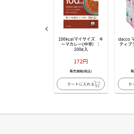
100kcalマイサイズ　キ
dacco
ーマカレー(中辛）：
ティブ
100g入
172円
販売価格(税込)
販