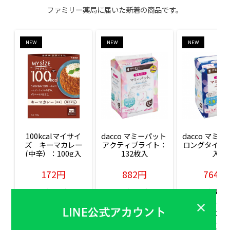
ファミリー薬局に届いた新着の商品です。
NEW
NEW
NEW
100kcalマイサイ
dacco マミーパット 
dacco マミー
ズ　キーマカレー
アクティブライト：
ロングタイム：
(中辛）：100g入
132枚入
入
172円
882円
764円
販売価格(税込)
販売価格(税込)
販売価格(税込