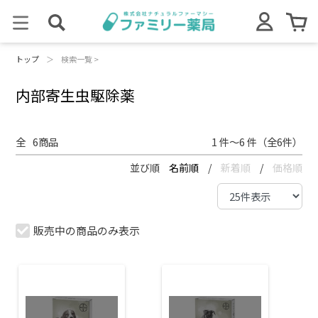
トップ
＞
検索一覧 >
内部寄生虫駆除薬
全
6
商品
1 件～6 件（全6件）
並び順
名前順
/
新着順
/
価格順
販売中の商品のみ表示