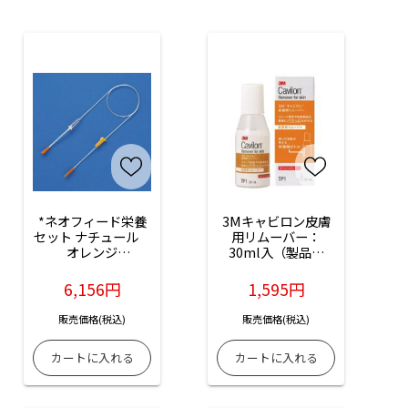
*ネオフィード栄養
3Mキャビロン皮膚
セット ナチュール　
用リムーバー：
オレンジ
30ml入（製品番
（06451）：1箱
号：TP1）
（20本入）
6,156円
1,595円
販売価格(税込)
販売価格(税込)