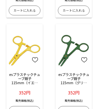
販売価格(税込)
販売価格(税込)
esプラスチックチュ
esプラスチックチュ
ーブ鉗子
ーブ鉗子
115mm（イエロ
115mm（グリー
ー）：1本入（商品
ン）：1本入（商品
コード：ES-16100-
コード：ES-16100-
352円
352円
14）(バラ売り）
22）（バラ売り）
販売価格(税込)
販売価格(税込)