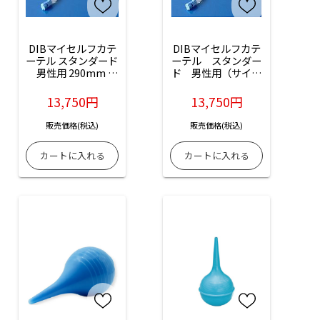
DIBマイセルフカテ
DIBマイセルフカテ
ーテル スタンダード 
ーテル　スタンダー
男性用 290mm 
ド　男性用（サイズ
（12Fr）（製造番
14Fr）：5セット入
号：402212）：5セ
（製品番号：
13,750円
13,750円
ット入
402214）
販売価格(税込)
販売価格(税込)