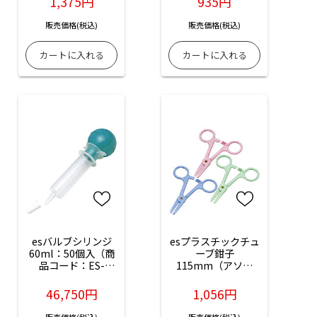
1,375円
935円
販売価格(税込)
販売価格(税込)
esバルブシリンジ
esプラスチックチュ
60ml：50個入（商
ーブ鉗子
品コード：ES-
115mm（アソー
17005-01）
ト）：3本入（商品
コード：ES-16100-
46,750円
1,056円
03）