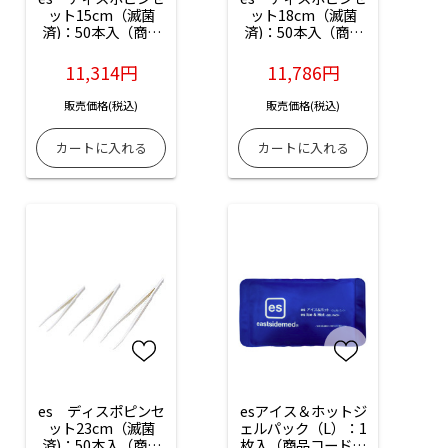
ット15cm（滅菌
ット18cm（滅菌
済)：50本入（商品
済)：50本入（商品
コード：ES-16120-
コード：ES-16120-
15）
18）
11,314円
11,786円
販売価格(税込)
販売価格(税込)
es　ディスポピンセ
esアイス＆ホットジ
ット23cm（滅菌
ェルパック（L）：1
済)：50本入（商品
枚入（商品コード：