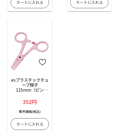
esプラスチックチュ
ーブ鉗子
115mm（ピン
ク）：1本入（商品
コード：ES-16100-
352円
12）（バラ売り）
販売価格(税込)