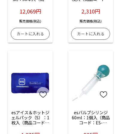
コード：ES-16120-
ES-06182-01）
23）
12,069円
2,310円
販売価格(税込)
販売価格(税込)
esアイス＆ホットジ
esバルブシリンジ
ェルパック（S）：1
60ml：1個入（商品
枚入（商品コード：
コード：ES-
ES-06182-03）
17005）