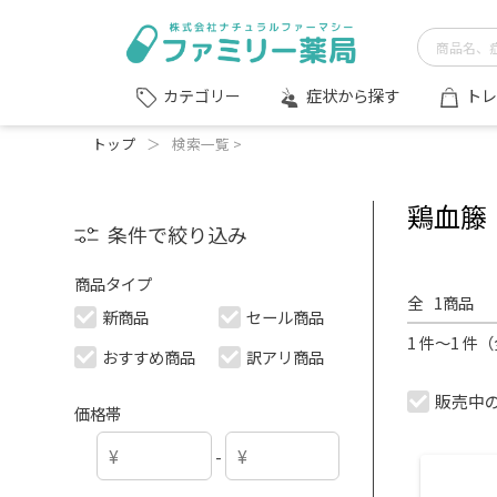
症状から探す
トレ
カテゴリー
トップ
＞
検索一覧 >
鶏血籐
条件で絞り込み
商品タイプ
全
1
商品
新商品
セール商品
1 件～1 件
おすすめ商品
訳アリ商品
販売中
価格帯
-