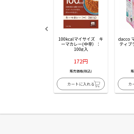
100kcalマイサイズ　キ
dacco
ーマカレー(中辛）：
ティブ
100g入
172円
販売価格(税込)
販