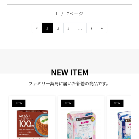
1
/
7ページ
Previous
Next
«
1
2
3
...
7
»
NEW ITEM
ファミリー薬局に届いた新着の商品です。
NEW
NEW
NEW