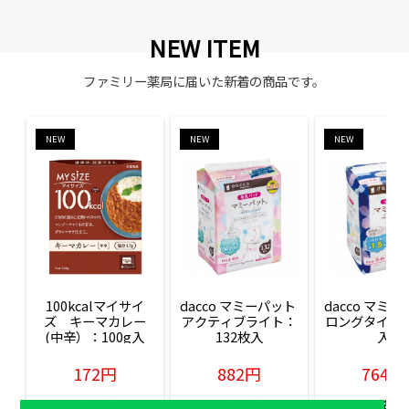
NEW ITEM
ファミリー薬局に届いた新着の商品です。
NEW
NEW
NEW
100kcalマイサイ
dacco マミーパット 
dacco マミー
ズ　キーマカレー
アクティブライト：
ロングタイム：
(中辛）：100g入
132枚入
入
172円
882円
764円
販売価格(税込)
販売価格(税込)
販売価格(税込