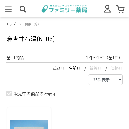
トップ
＞
検索一覧 >
麻杏甘石湯(K106)
全
1
商品
1 件～1 件（全1件）
並び順
名前順
/
新着順
/
価格順
販売中の商品のみ表示