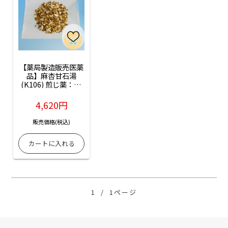
【薬局製造販売医薬
品】麻杏甘石湯
(K106) 煎じ薬：14
日分
4,620円
販売価格(税込)
1
/
1ページ