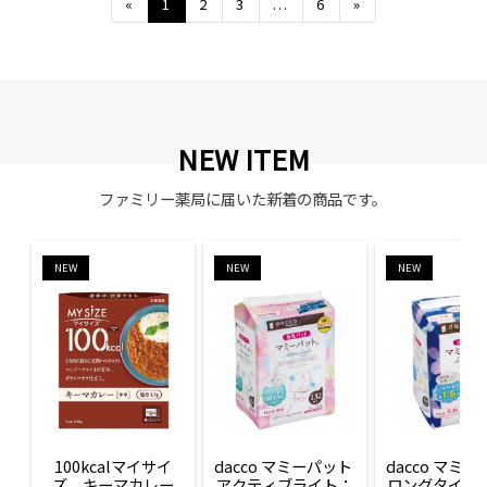
Previous
Next
«
1
2
3
...
6
»
NEW ITEM
ファミリー薬局に届いた新着の商品です。
NEW
NEW
NEW
100kcalマイサイ
dacco マミーパット 
dacco マミー
ズ　キーマカレー
アクティブライト：
ロングタイム：