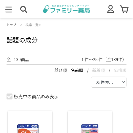
トップ
＞
検索一覧 >
話題の成分
全
139
商品
1 件～25 件（全139件）
並び順
名前順
/
新着順
/
価格順
販売中の商品のみ表示