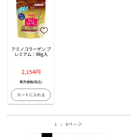
アミノコラーゲン プ
レミアム：98g入
2,154円
販売価格(税込)
1
/
6ページ