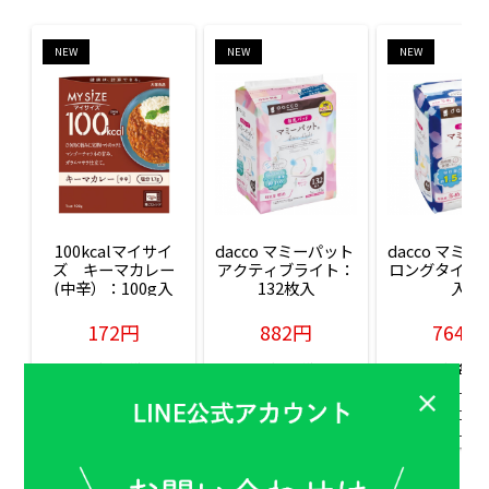
NEW
NEW
NEW
100kcalマイサイ
dacco マミーパット 
dacco マミー
ズ　キーマカレー
アクティブライト：
ロングタイム：
(中辛）：100g入
132枚入
入
172円
882円
764円
販売価格(税込)
販売価格(税込)
販売価格(税込