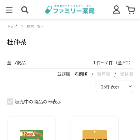
トップ
＞
検索一覧 >
杜仲茶
全
7
商品
1 件～7 件（全7件）
並び順
名前順
/
新着順
/
価格順
販売中の商品のみ表示