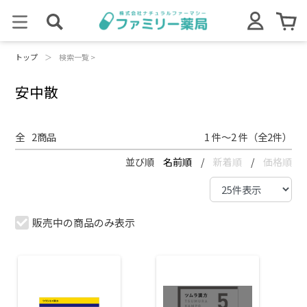
トップ
＞
検索一覧 >
安中散
全
2
商品
1 件～2 件（全2件）
並び順
名前順
/
新着順
/
価格順
販売中の商品のみ表示