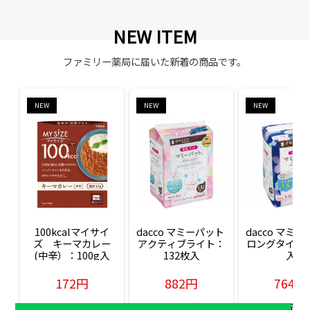
NEW ITEM
ファミリー薬局に届いた新着の商品です。
NEW
NEW
NEW
100kcalマイサイ
dacco マミーパット 
dacco マミー
ズ　キーマカレー
アクティブライト：
ロングタイム：
(中辛）：100g入
132枚入
入
172円
882円
764円
販売価格(税込)
販売価格(税込)
販売価格(税込