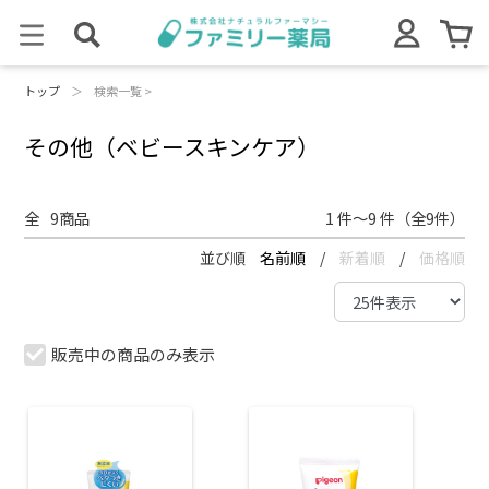
トップ
＞
検索一覧 >
その他（ベビースキンケア）
全
9
商品
1 件～9 件（全9件）
並び順
名前順
/
新着順
/
価格順
販売中の商品のみ表示