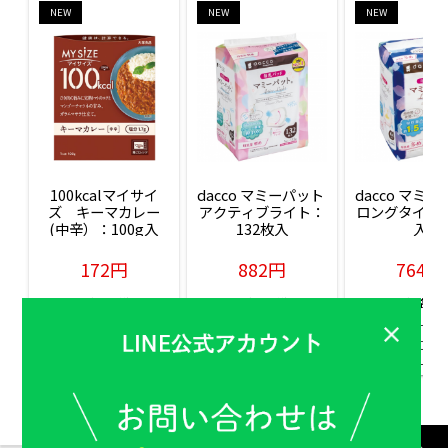
NEW
NEW
NEW
100kcalマイサイ
dacco マミーパット 
dacco マミー
ズ　キーマカレー
アクティブライト：
ロングタイム：
(中辛）：100g入
132枚入
入
172円
882円
764円
販売価格(税込)
販売価格(税込)
販売価格(税込
もっと見る