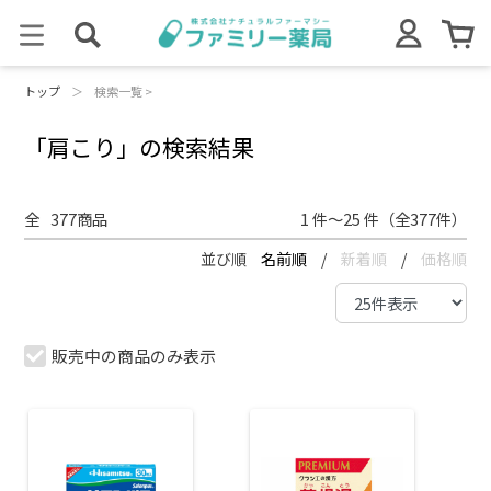
トップ
＞
検索一覧 >
「肩こり」の検索結果
全
377
商品
1 件～25 件（全377件）
並び順
名前順
/
新着順
/
価格順
販売中の商品のみ表示