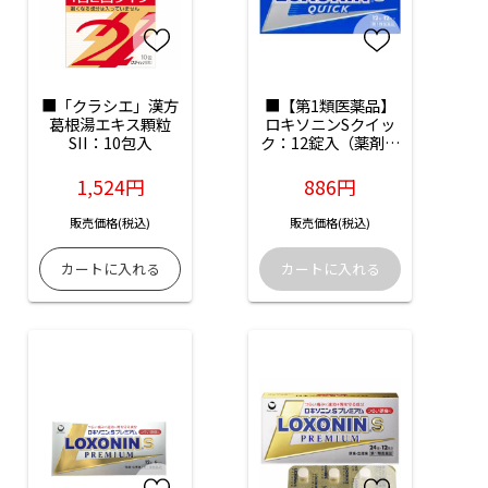
■「クラシエ」漢方
■【第1類医薬品】
葛根湯エキス顆粒
ロキソニンSクイッ
SII：10包入
ク：12錠入（薬剤師
からのメール確認後
の発送となります）
1,524円
886円
販売価格(税込)
販売価格(税込)