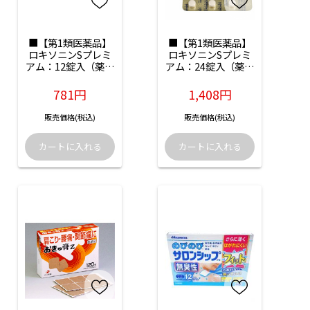
■【第1類医薬品】
■【第1類医薬品】
ロキソニンSプレミ
ロキソニンSプレミ
アム：12錠入（薬剤
アム：24錠入（薬剤
師からのメール確認
師からのメール確認
後の発送となりま
後の発送となりま
781円
1,408円
す）
す）
販売価格(税込)
販売価格(税込)