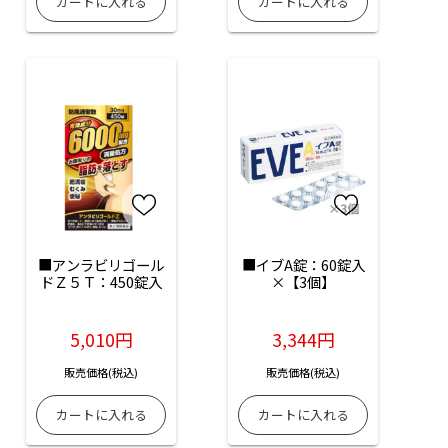
■アンラビリゴール
■イブA錠：60錠入
ドＺ５Ｔ：450錠入
×【3個】
5,010円
3,344円
販売価格(税込)
販売価格(税込)