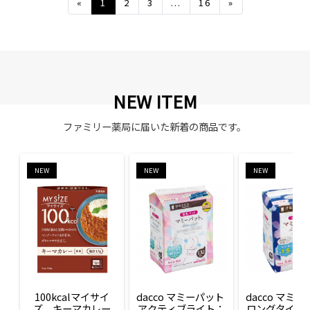
Previous
Next
«
1
2
3
...
16
»
NEW ITEM
ファミリー薬局に届いた新着の商品です。
NEW
NEW
NEW
100kcalマイサイ
dacco マミーパット 
dacco マミー
ズ　キーマカレー
アクティブライト：
ロングタイム：