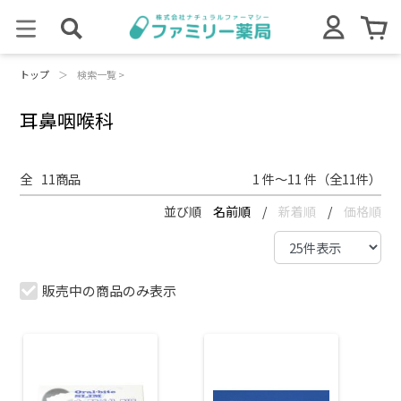
トップ
＞
検索一覧 >
耳鼻咽喉科
全
11
商品
1 件～11 件（全11件）
並び順
名前順
/
新着順
/
価格順
販売中の商品のみ表示