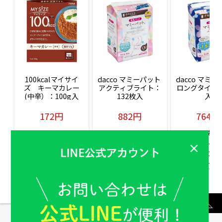
100kcalマイサイ
dacco マミーパット 
dacco マミー
ズ　キーマカレー
アクティブライト：
ロングタイム：
(中辛）：100g入
132枚入
入
172円
882円
764円
販売価格(税込)
販売価格(税込)
販売価格(税込
もっと見る