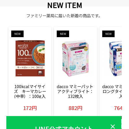
NEW ITEM
ファミリー薬局に届いた新着の商品です。
NEW
NEW
NEW
100kcalマイサイ
dacco マミーパット 
dacco マミー
ズ　キーマカレー
アクティブライト：
ロングタイム：
(中辛）：100g入
132枚入
入
172円
882円
764円
販売価格(税込)
販売価格(税込)
販売価格(税込