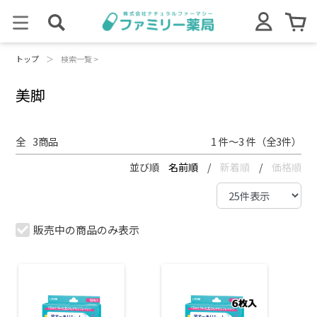
トップ
＞
検索一覧 >
美脚
全
3
商品
1 件～3 件（全3件）
並び順
名前順
/
新着順
/
価格順
販売中の商品のみ表示