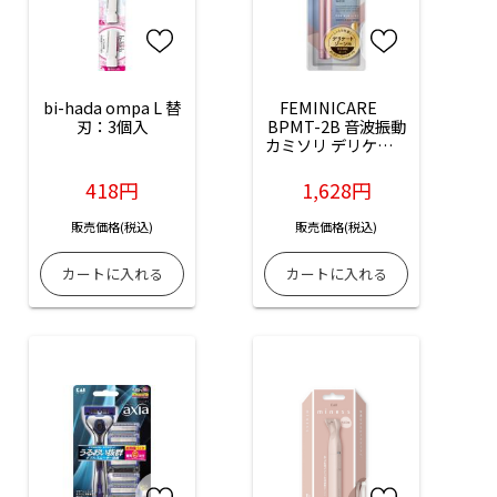
bi-hada ompa L 替
FEMINICARE　
刃：3個入
BPMT-2B 音波振動
カミソリ デリケート
ゾーン用 替刃2個付
418円
1,628円
販売価格(税込)
販売価格(税込)