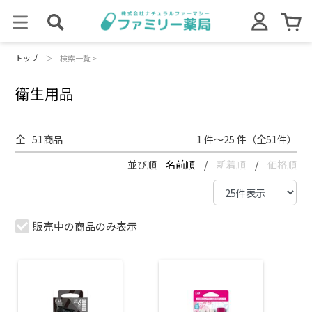
トップ
＞
検索一覧 >
衛生用品
全
51
商品
1 件～25 件（全51件）
並び順
名前順
/
新着順
/
価格順
販売中の商品のみ表示