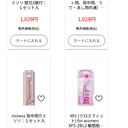
ミソリ 替刃2個付：
ィ用、背中用、う
１セット入
で・あし用共通）：
３個入
1,029円
1,029円
販売価格(税込)
販売価格(税込)
miness 背中用カミ
Xfit (クロスフィッ
ソリ：１セット入
ト) for women　
XF5-2BL2 敏感肌用 