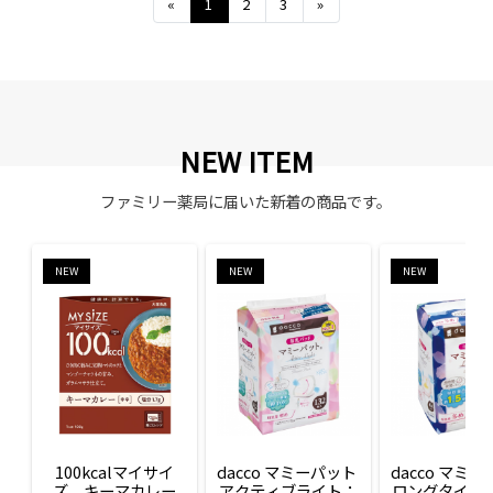
Previous
Next
«
1
2
3
»
NEW ITEM
ファミリー薬局に届いた新着の商品です。
NEW
NEW
NEW
100kcalマイサイ
dacco マミーパット 
dacco マミー
ズ　キーマカレー
アクティブライト：
ロングタイム：