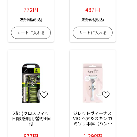
替刃2個付
772円
437円
販売価格(税込)
販売価格(税込)
Xfit (クロスフィッ
ジレットヴィーナス 
ト)敏感肌用 替刃4個
VIO ヘア＆スキン カ
付
ミソリ本体（ハンド
ル）＋替刃 1個付
877円
1,298円