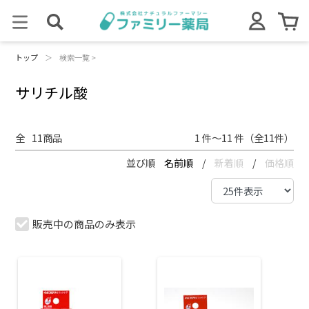
トップ
＞
検索一覧 >
サリチル酸
全
11
商品
1 件～11 件（全11件）
並び順
名前順
/
新着順
/
価格順
販売中の商品のみ表示