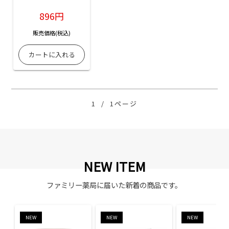
20枚、フリーサイズ
1枚入
896円
販売価格(税込)
1
/
1ページ
NEW ITEM
ファミリー薬局に届いた新着の商品です。
NEW
NEW
NEW