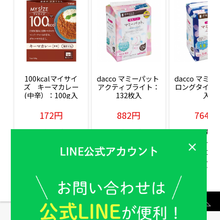
100kcalマイサイ
dacco マミーパット 
dacco マミー
ズ　キーマカレー
アクティブライト：
ロングタイム：
(中辛）：100g入
132枚入
入
172円
882円
764円
販売価格(税込)
販売価格(税込)
販売価格(税込
もっと見る