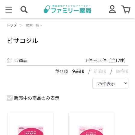
トップ
＞
検索一覧 >
ビサコジル
全
12
商品
1 件～12 件（全12件）
並び順
名前順
/
新着順
/
価格順
販売中の商品のみ表示