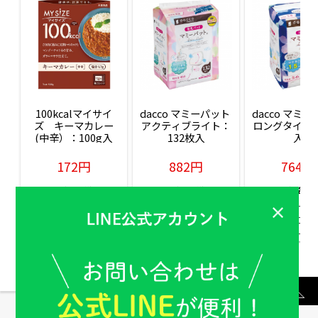
100kcalマイサイ
dacco マミーパット 
dacco マミー
ズ　キーマカレー
アクティブライト：
ロングタイム：
(中辛）：100g入
132枚入
入
172円
882円
764円
販売価格(税込)
販売価格(税込)
販売価格(税込
もっと見る