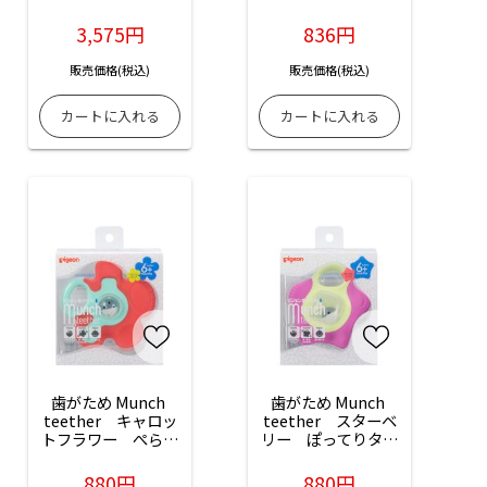
用）：1個入
3,575円
836円
販売価格(税込)
販売価格(税込)
歯がため Munch 
歯がため Munch 
teether　キャロッ
teether　スターベ
トフラワー　ぺらぺ
リー　ぽってりタイ
らタイプ：1個入
プ：1個入
880円
880円