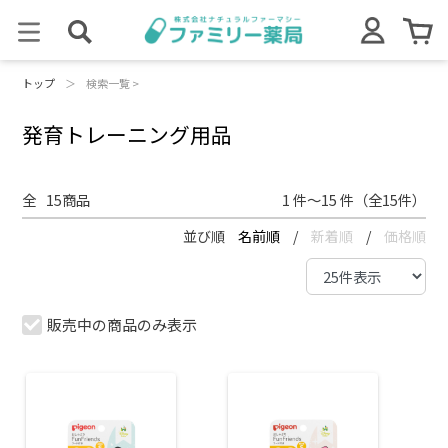
トップ
＞
検索一覧 >
発育トレーニング用品
全
15
商品
1 件～15 件（全15件）
並び順
名前順
/
新着順
/
価格順
販売中の商品のみ表示