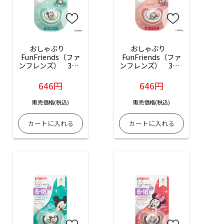
おしゃぶり　
おしゃぶり　
FunFriends（ファ
FunFriends（ファ
ンフレンズ）　3～6
ンフレンズ）　3～6
ヵ月/M ミッキー
ヵ月/M ミニー柄：1
柄：1個入
個入
646円
646円
販売価格(税込)
販売価格(税込)