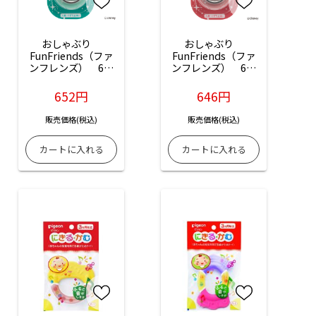
おしゃぶり　
おしゃぶり　
FunFriends（ファ
FunFriends（ファ
ンフレンズ）　6～
ンフレンズ）　6～
18ヵ月/L ミッキー
18ヵ月/L ミニー
柄：1個入
柄：1個入
652円
646円
販売価格(税込)
販売価格(税込)