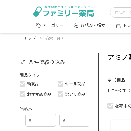
症状から探す
トレ
カテゴリー
トップ
＞
検索一覧 >
アミノ
条件で絞り込み
商品タイプ
全
3
商品
新商品
セール商品
1 件～3 件
おすすめ商品
訳アリ商品
販売中
価格帯
-