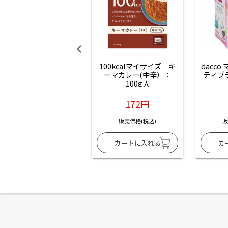
100kcalマイサイズ　キ
dacco
ーマカレー(中辛）：
ティブ
100g入
172円
販売価格(税込)
販