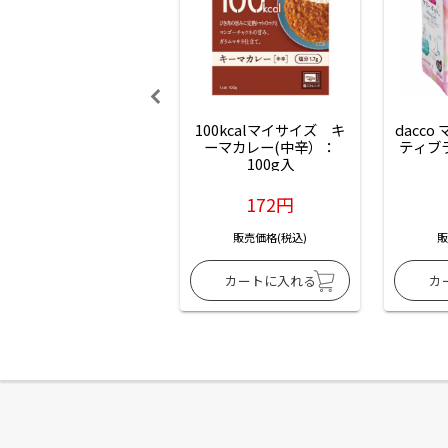
100kcalマイサイズ　キ
dacco
ーマカレー(中辛）：
ティブ
100g入
172円
販売価格(税込)
販