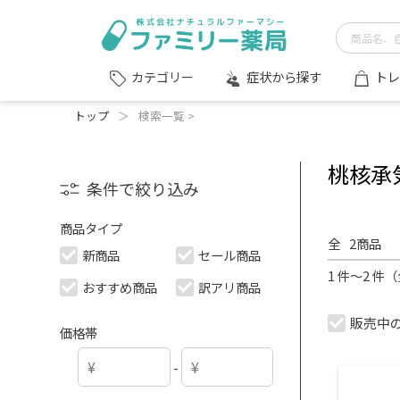
症状から探す
トレ
カテゴリー
トップ
＞
検索一覧 >
桃核承
条件で絞り込み
商品タイプ
全
2
商品
新商品
セール商品
1 件～2 件
おすすめ商品
訳アリ商品
販売中
価格帯
-