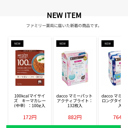
NEW ITEM
ファミリー薬局に届いた新着の商品です。
NEW
NEW
NEW
100kcalマイサイ
dacco マミーパット 
dacco マミー
ズ　キーマカレー
アクティブライト：
ロングタイム：
(中辛）：100g入
132枚入
入
172円
882円
764円
販売価格(税込)
販売価格(税込)
販売価格(税込