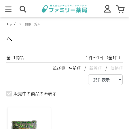
トップ
＞
検索一覧 >
へ
全
1
商品
1 件～1 件（全1件）
並び順
名前順
/
新着順
/
価格順
販売中の商品のみ表示