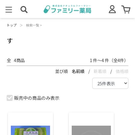
トップ
＞
検索一覧 >
す
全
4
商品
1 件～4 件（全4件）
並び順
名前順
/
新着順
/
価格順
販売中の商品のみ表示