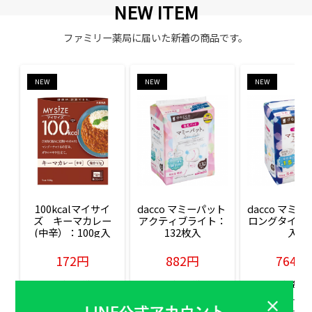
NEW ITEM
ファミリー薬局に届いた新着の商品です。
NEW
NEW
NEW
100kcalマイサイ
dacco マミーパット 
dacco マミー
ズ　キーマカレー
アクティブライト：
ロングタイム：
(中辛）：100g入
132枚入
入
172円
882円
764円
販売価格(税込)
販売価格(税込)
販売価格(税込