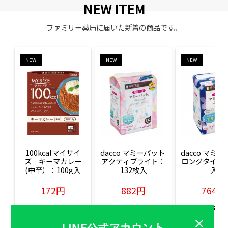
NEW ITEM
ファミリー薬局に届いた新着の商品です。
NEW
NEW
NEW
100kcalマイサイ
dacco マミーパット 
dacco マミー
ズ　キーマカレー
アクティブライト：
ロングタイム：
(中辛）：100g入
132枚入
入
172円
882円
764円
販売価格(税込)
販売価格(税込)
販売価格(税込