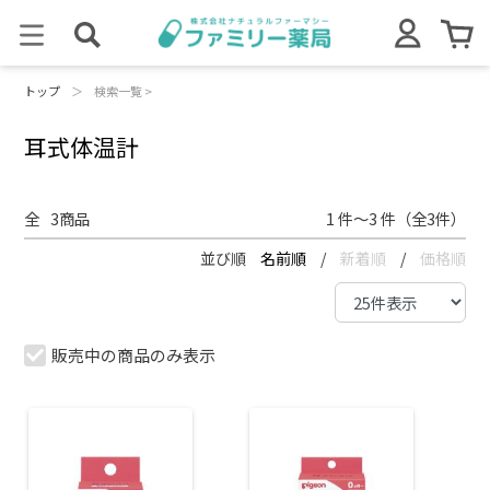
トップ
＞
検索一覧 >
耳式体温計
全
3
商品
1 件～3 件（全3件）
並び順
名前順
/
新着順
/
価格順
販売中の商品のみ表示