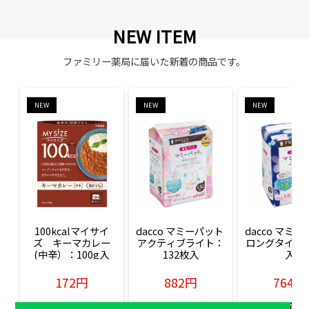
NEW ITEM
ファミリー薬局に届いた新着の商品です。
NEW
NEW
NEW
100kcalマイサイ
dacco マミーパット 
dacco マミー
ズ　キーマカレー
アクティブライト：
ロングタイム：
(中辛）：100g入
132枚入
入
172円
882円
764円
販売価格(税込)
販売価格(税込)
販売価格(税込