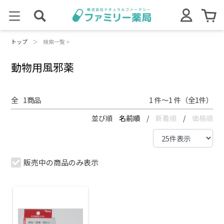
トップ
＞
検索一覧 >
動物用風邪薬
全
1
商品
1 件～1 件（全1件）
並び順
名前順
/
新着順
/
価格順
販売中の商品のみ表示