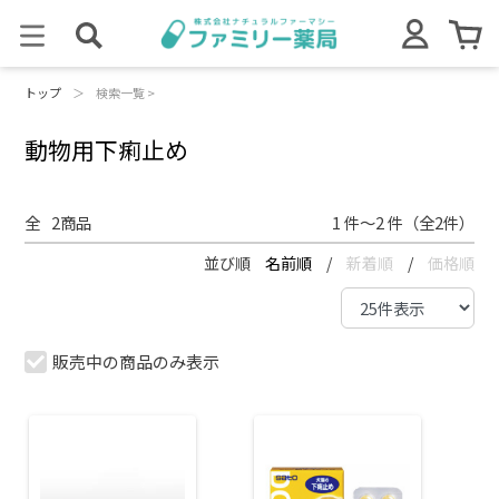
トップ
＞
検索一覧 >
動物用下痢止め
全
2
商品
1 件～2 件（全2件）
並び順
名前順
/
新着順
/
価格順
販売中の商品のみ表示