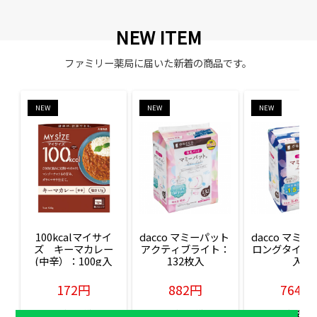
NEW ITEM
ファミリー薬局に届いた新着の商品です。
NEW
NEW
NEW
100kcalマイサイ
dacco マミーパット 
dacco マミー
ズ　キーマカレー
アクティブライト：
ロングタイム：
(中辛）：100g入
132枚入
入
172円
882円
764円
販売価格(税込)
販売価格(税込)
販売価格(税込