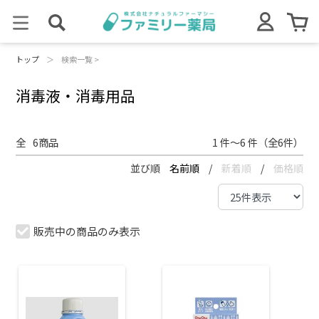
トップ
＞
検索一覧 >
消毒液・消毒用品
全
6
商品
1 件～6 件（全6件）
並び順
名前順
/
新着順
/
価格順
販売中の商品のみ表示