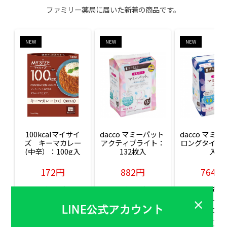
ファミリー薬局に届いた新着の商品です。
NEW
NEW
NEW
100kcalマイサイ
dacco マミーパット 
dacco マミー
ズ　キーマカレー
アクティブライト：
ロングタイム：
(中辛）：100g入
132枚入
入
172円
882円
764円
販売価格(税込)
販売価格(税込)
販売価格(税込