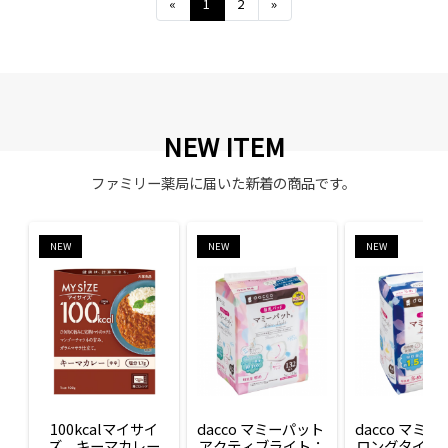
Previous
Next
«
1
2
»
NEW ITEM
ファミリー薬局に届いた新着の商品です。
NEW
NEW
NEW
100kcalマイサイ
dacco マミーパット 
dacco マミー
ズ　キーマカレー
アクティブライト：
ロングタイム：