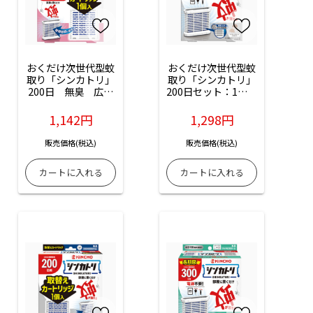
おくだけ次世代型蚊
おくだけ次世代型蚊
取り「シンカトリ」
取り「シンカトリ」
200日　無臭　広い
200日セット：1セッ
部屋用（取替えカー
ト入
トリッジ）：1個入
1,142円
1,298円
販売価格(税込)
販売価格(税込)