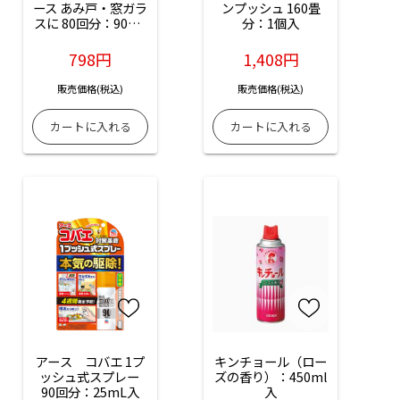
ース あみ戸・窓ガラ
ンプッシュ 160畳
スに 80回分：90mL
分：1個入
入
798円
1,408円
販売価格(税込)
販売価格(税込)
アース　コバエ 1プ
キンチョール（ロー
ッシュ式スプレー 
ズの香り）：450ml
90回分：25mL入
入