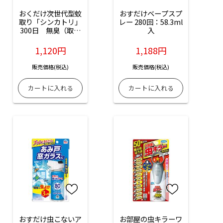
おくだけ次世代型蚊
おすだけベープスプ
取り「シンカトリ」
レー 280回：58.3ml
300日　無臭（取替
入
えカートリッジ）：
1個入
1,120円
1,188円
販売価格(税込)
販売価格(税込)
おすだけ虫こないア
お部屋の虫キラーワ