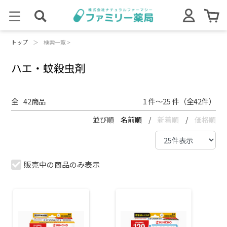
トップ
＞
検索一覧 >
ハエ・蚊殺虫剤
全
42
商品
1 件～25 件（全42件）
並び順
名前順
/
新着順
/
価格順
販売中の商品のみ表示