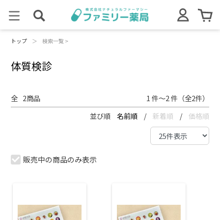
トップ
＞
検索一覧 >
体質検診
全
2
商品
1 件～2 件（全2件）
並び順
名前順
/
新着順
/
価格順
販売中の商品のみ表示