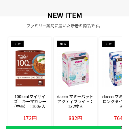
NEW ITEM
ファミリー薬局に届いた新着の商品です。
NEW
NEW
NEW
100kcalマイサイ
dacco マミーパット 
dacco マミー
ズ　キーマカレー
アクティブライト：
ロングタイム：
(中辛）：100g入
132枚入
入
172円
882円
764円
販売価格(税込)
販売価格(税込)
販売価格(税込