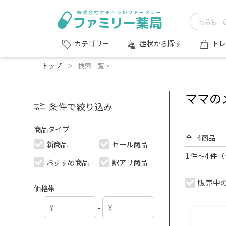
症状から探す
トレ
カテゴリー
トップ
＞
検索一覧 >
ママの
条件で絞り込み
商品タイプ
全
4
商品
新商品
セール商品
1 件～4 件
おすすめ商品
訳アリ商品
販売中
価格帯
-