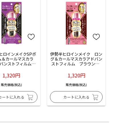
ヒロインメイクSPボ
伊勢半ヒロインメイク　ロン
ム＆カールマスカラ　
グ＆カールマスカラアドバン
バンストフィルム
ストフィルム　ブラウン：1
：漆黒ブラック）：1本
本入
入
1,320円
1,320円
販売価格(税込)
販売価格(税込)