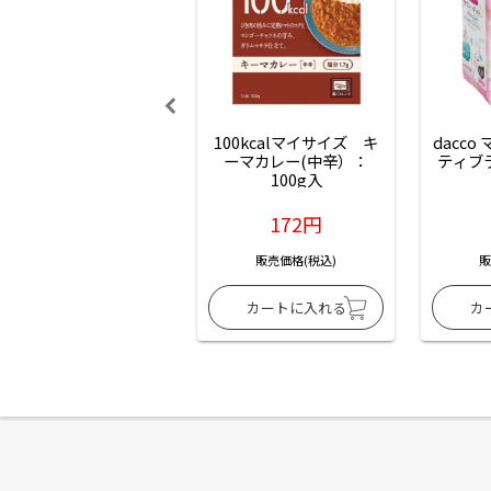
100kcalマイサイズ　キ
dacco
ーマカレー(中辛）：
ティブ
100g入
172円
販売価格(税込)
販