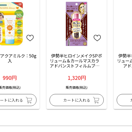
Vアクアミルク：50g
伊勢半ヒロインメイクSPボ
伊勢半
入
リューム＆カールマスカラ　
リュー
アドバンストフィルムブラウ
アド
ン：1本入
（01
990円
1,320円
販売価格(税込)
販売価格(税込)