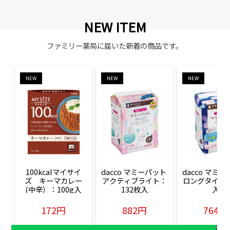
NEW ITEM
ファミリー薬局に届いた新着の商品です。
NEW
NEW
NEW
100kcalマイサイ
dacco マミーパット 
dacco マミー
ズ　キーマカレー
アクティブライト：
ロングタイム：
(中辛）：100g入
132枚入
入
172円
882円
764円
販売価格(税込)
販売価格(税込)
販売価格(税込