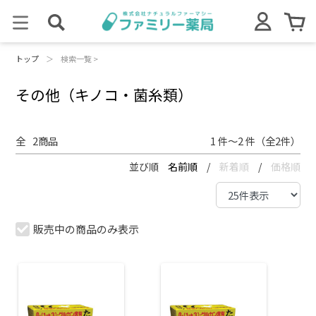
トップ
＞
検索一覧 >
その他（キノコ・菌糸類）
全
2
商品
1 件～2 件（全2件）
並び順
名前順
/
新着順
/
価格順
販売中の商品のみ表示