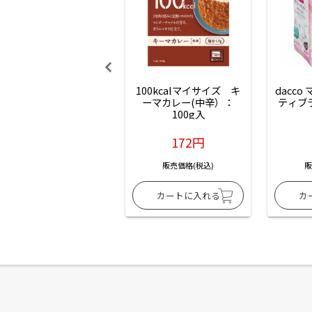
100kcalマイサイズ　キ
dacco
ーマカレー(中辛）：
ティブ
100g入
172円
販売価格(税込)
販