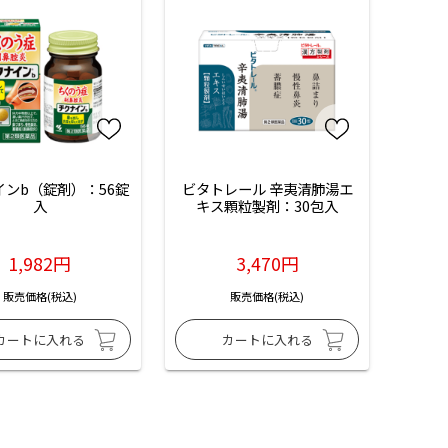
インb（錠剤）：56錠
ビタトレール 辛夷清肺湯エ
入
キス顆粒製剤：30包入
1,982円
3,470円
販売価格(税込)
販売価格(税込)