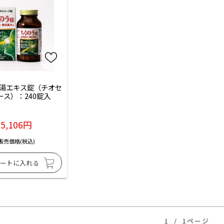
湯エキス錠（チオセ
ース）：240錠入
5,106円
販売価格(税込)
1
/
1ページ