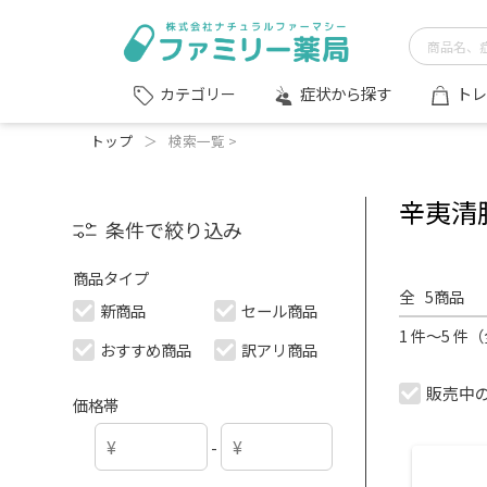
症状から探す
トレ
カテゴリー
トップ
＞
検索一覧 >
辛夷清
条件で絞り込み
商品タイプ
全
5
商品
新商品
セール商品
1 件～5 件
おすすめ商品
訳アリ商品
販売中
価格帯
-