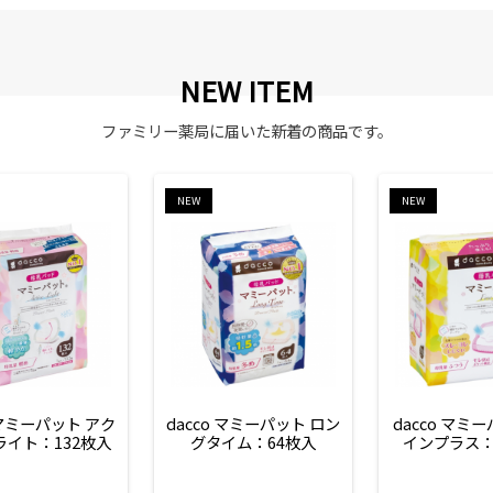
NEW ITEM
ファミリー薬局に届いた新着の商品です。
NEW
NEW
 マミーパット アク
dacco マミーパット ロン
dacco マミ
ライト：132枚入
グタイム：64枚入
インプラス：