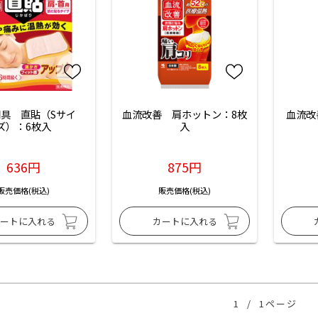
具　直貼（Sサイ
血流改善　肩ホットン：8枚
血流改
ズ）：6枚入
入
636円
875円
販売価格(税込)
販売価格(税込)
1
/
1ページ