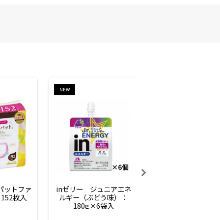
NEW
NEW
ーパットファ
inゼリー　ジュニアエネ
inゼリー　ジュニア
152枚入
ルギー（ぶどう味）：
ルギー（サイダー味
180g×6袋入
180g×6袋入