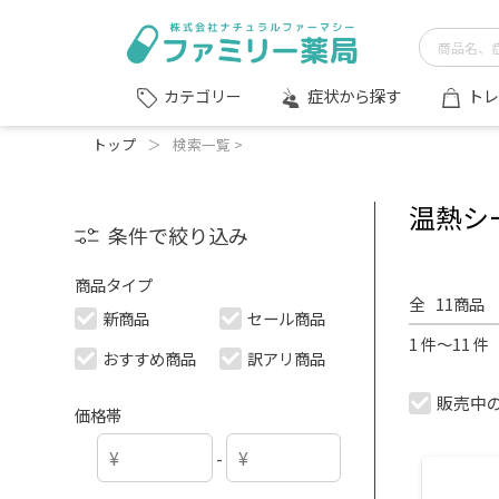
症状から探す
トレ
カテゴリー
トップ
＞
検索一覧 >
温熱シ
条件で絞り込み
商品タイプ
全
11
商品
新商品
セール商品
1 件～11 
おすすめ商品
訳アリ商品
販売中
価格帯
-