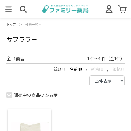
トップ
＞
検索一覧 >
サフラワー
全
1
商品
1 件～1 件（全1件）
並び順
名前順
/
新着順
/
価格順
販売中の商品のみ表示