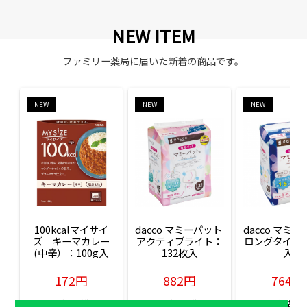
NEW ITEM
ファミリー薬局に届いた新着の商品です。
NEW
NEW
NEW
100kcalマイサイ
dacco マミーパット 
dacco マミー
ズ　キーマカレー
アクティブライト：
ロングタイム：
(中辛）：100g入
132枚入
入
172円
882円
764円
販売価格(税込)
販売価格(税込)
販売価格(税込