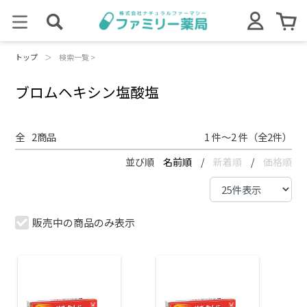
トップ
＞
検索一覧 >
ブロムヘキシン塩酸塩
全
2
商品
1 件～2 件（全2件）
並び順
名前順
/
新着順
/
価格順
販売中の商品のみ表示