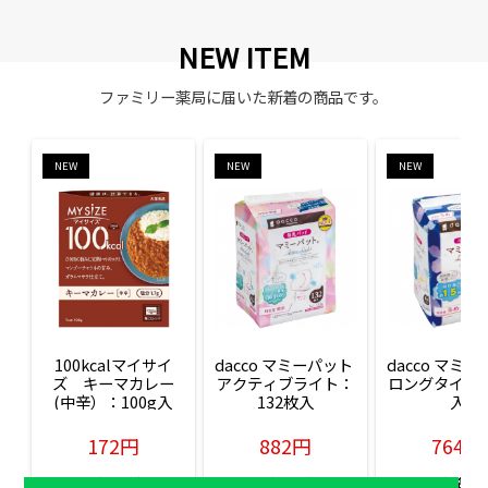
NEW ITEM
ファミリー薬局に届いた新着の商品です。
NEW
NEW
NEW
100kcalマイサイ
dacco マミーパット 
dacco マミー
ズ　キーマカレー
アクティブライト：
ロングタイム：
(中辛）：100g入
132枚入
入
172円
882円
764円
販売価格(税込)
販売価格(税込)
販売価格(税込