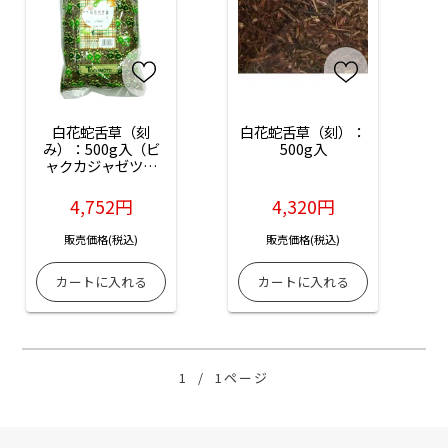
白花蛇舌草（刻
白花蛇舌草（刻）：
み）：500g入（ビ
500g入
ャクカジャゼツソ
ウ）
4,752円
4,320円
販売価格(税込)
販売価格(税込)
1
/
1ページ