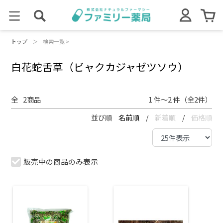
トップ
＞
検索一覧 >
白花蛇舌草（ビャクカジャゼツソウ）
全
2
商品
1 件～2 件（全2件）
並び順
名前順
/
新着順
/
価格順
販売中の商品のみ表示