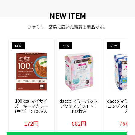
NEW ITEM
ファミリー薬局に届いた新着の商品です。
NEW
NEW
NEW
100kcalマイサイ
dacco マミーパット 
dacco マミー
ズ　キーマカレー
アクティブライト：
ロングタイム：
(中辛）：100g入
132枚入
入
172円
882円
764円
販売価格(税込)
販売価格(税込)
販売価格(税込